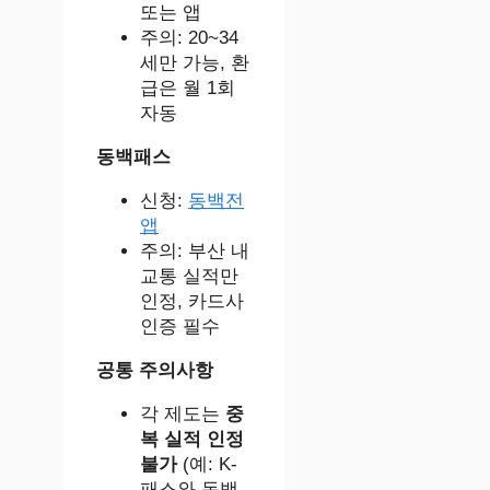
또는 앱
주의: 20~34
세만 가능, 환
급은 월 1회
자동
동백패스
신청:
동백전
앱
주의: 부산 내
교통 실적만
인정, 카드사
인증 필수
공통 주의사항
각 제도는
중
복 실적 인정
불가
(예: K-
패스와 동백