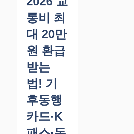
2026 교
통비 최
대 20만
원 환급
받는
법! 기
후동행
카드·K
패스·동