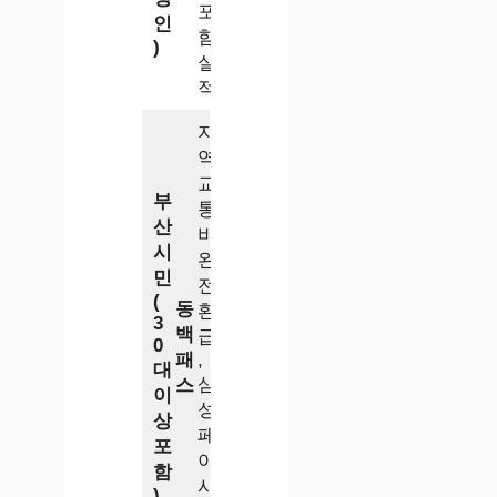
포
인
함
)
실
적
지
역
교
부
통
산
비
시
완
민
전
(
동
환
3
백
급
0
패
,
대
삼
스
이
성
상
페
포
이
함
사
)