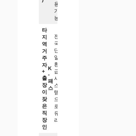
용
가
능
타
전
지
국
역
단
거
일
주
환
자
K
+
급
-
출
시
패
장
스
스
이
템
잦
으
은
로
직
유
장
리
인