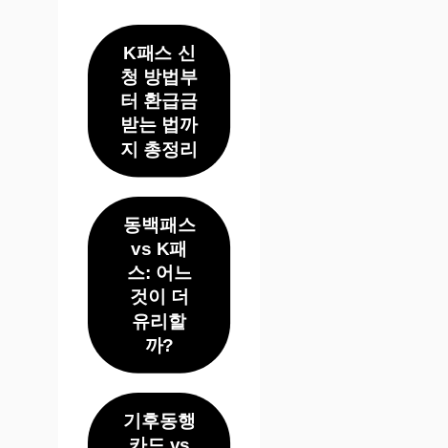
K패스 신
청 방법부
터 환급금
받는 법까
지 총정리
동백패스
vs K패
스: 어느
것이 더
유리할
까?
기후동행
카드 vs