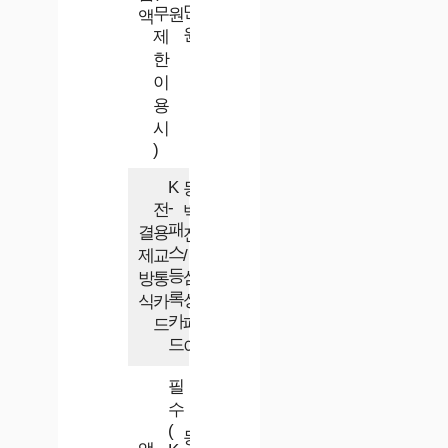
만
무
원
액
원
제
한
이
용
시
)
K
동
-
전
백
패
결
용
전
스
제
교
/
등
삼
방
통
록
성
식
카
카
페
드
드
이
필
수
(
동