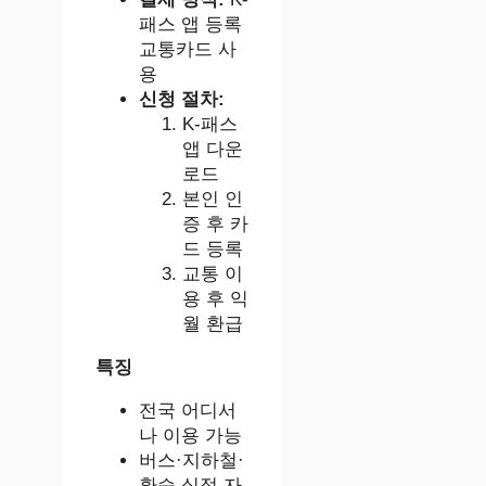
패스 앱 등록
교통카드 사
용
신청 절차:
K-패스
앱 다운
로드
본인 인
증 후 카
드 등록
교통 이
용 후 익
월 환급
특징
전국 어디서
나 이용 가능
버스·지하철·
환승 실적 자