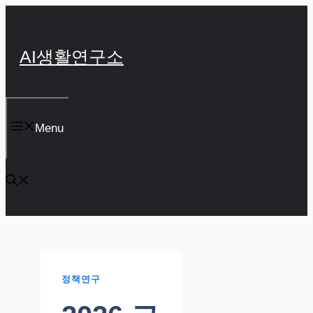
컨
텐
츠
AI생활연구소
로
건
너
뛰
기
Menu
정책연구