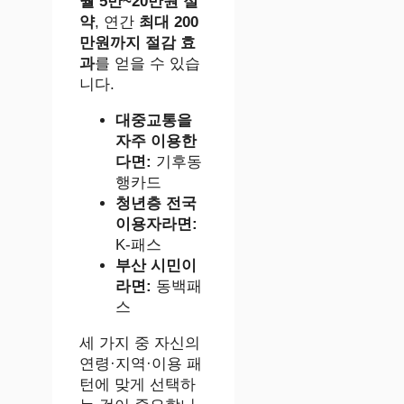
월 5만~20만원 절
약
, 연간
최대 200
만원까지 절감 효
과
를 얻을 수 있습
니다.
대중교통을
자주 이용한
다면:
기후동
행카드
청년층 전국
이용자라면:
K-패스
부산 시민이
라면:
동백패
스
세 가지 중 자신의
연령·지역·이용 패
턴에 맞게 선택하