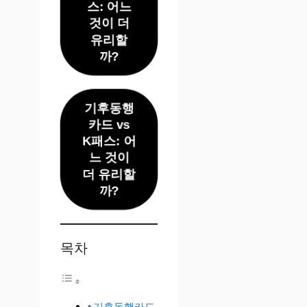
스: 어느
것이 더
유리할
까?
기후동행
카드 vs
K패스: 어
느 것이
더 유리할
까?
목차
기후동행카드