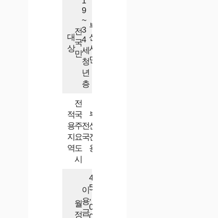
1
9
~
부
3
전
대
산
4
국
상
시
세
민
민
청
년
층
전
적
국
부
용
주
전
산
지
요
국
전
역
도
용
시
4
5
이
,
용
월
0
금
정
0