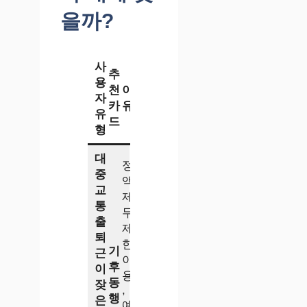
을까?
사
추
용
천
이
자
카
유
유
드
형
대
정
중
액
교
제
통
무
출
제
퇴
한
기
근
이
후
이
용
동
잦
,
행
은
예