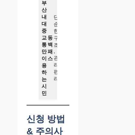
부
산
내
단
대
순
중
한
교
동
구
통
백
조
,
만
패
관
이
스
리
용
편
하
리
는
시
민
신청 방법
& 주의사