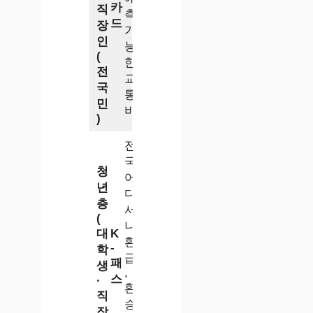
카
직
측
드
장
가
인
능
(
한
전
교
국
통
민
비
)
전
국
청
어
년
디
층
서
(
나
대
K
환
-
학
급
패
생
,
스
·
환
직
승
장