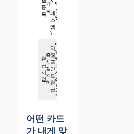
앱
K
가
백
-
등
능
전
패
록
앱
스
앱
)
익
익
월
즉
월
환
카
시
포
급
드
절
인
시
계
감
트
점
좌
형
환
환
급
급
어떤 카드
가 내게 맞