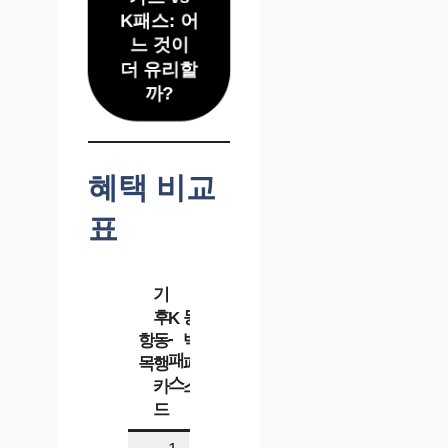
K패스: 어
느 것이
더 유리할
까?
혜택 비교
표
기
후
동
K
-
항
동
백
패
목
행
패
스
카
스
드