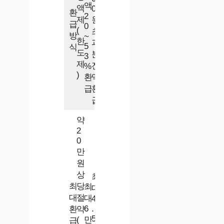
액
액
0
환
2
제
원
급
0
(
초
방
~
한
과
5
식
도
분
3
제
전
%
)
환
액
급
환
급
약
2
0
만
원
상
최
최
당
최
대
대
절
대
4
6
.
환
약
5
(
만
급