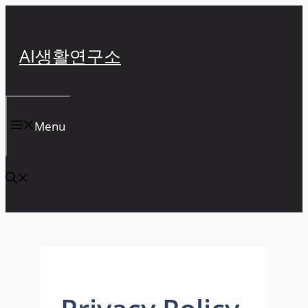
컨
텐
츠
AI생활연구소
로
건
너
뛰
Menu
기