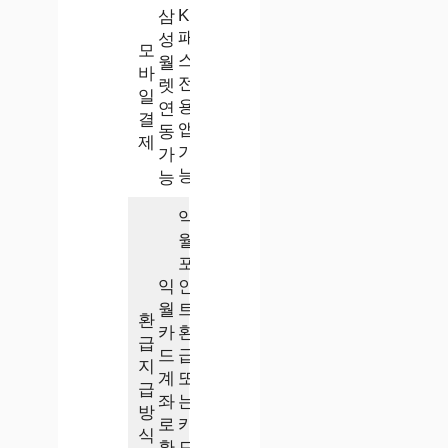
K
삼
패
성
모
스
월
바
전
렛
일
용
연
결
앱
동
제
가
가
능
능
익
월
포
익
인
월
트
환
카
환
급
드
급
지
계
또
급
좌
는
방
로
카
식
환
드