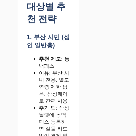
대상별 추
천 전략
1. 부산 시민 (성
인 일반층)
추천 제도:
동
백패스
이유: 부산 시
내 전용, 별도
연령 제한 없
음, 삼성페이
로 간편 사용
추가 팁: 삼성
월렛에 동백
패스 등록하
면 실물 카드
없이 결제 및