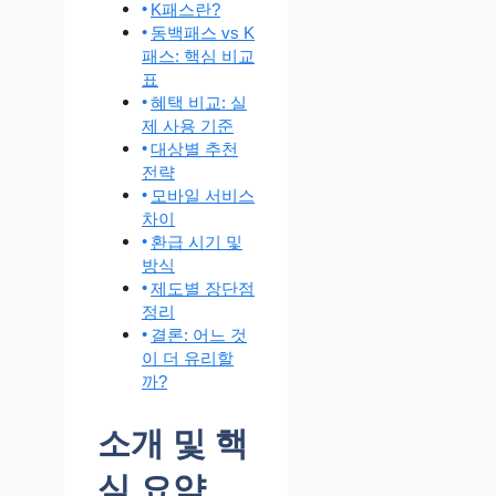
K패스란?
동백패스 vs K
패스: 핵심 비교
표
혜택 비교: 실
제 사용 기준
대상별 추천
전략
모바일 서비스
차이
환급 시기 및
방식
제도별 장단점
정리
결론: 어느 것
이 더 유리할
까?
소개 및 핵
심 요약