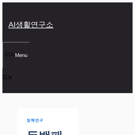
컨
텐
츠
AI생활연구소
로
건
너
뛰
기
Menu
정책연구