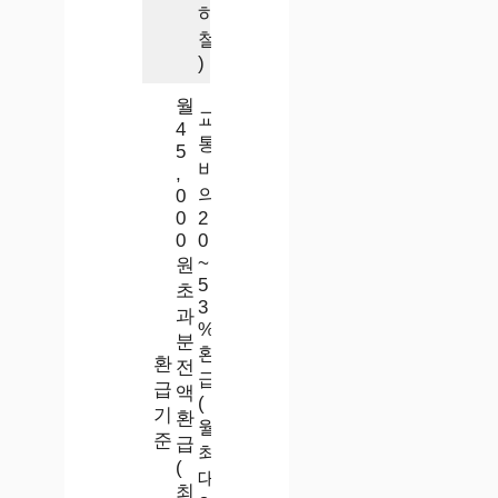
하
철
)
월
교
4
통
5
비
,
의
0
0
2
0
0
~
원
5
초
3
과
%
분
환
환
전
급
급
액
(
기
환
월
준
급
최
(
대
최