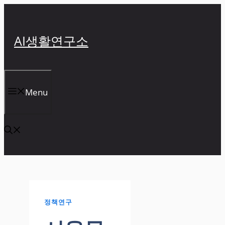
컨
텐
츠
AI생활연구소
로
건
너
뛰
Menu
기
정책연구