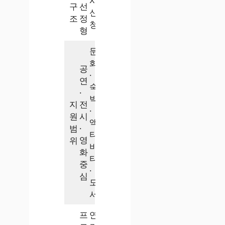
시
구
선
신
조
정
청
형
문
화
공
·
연
숙
·
박
지
전
·
원
시
액
범
·
티
영
위
비
화
티
중
·
심
도
서
프
연