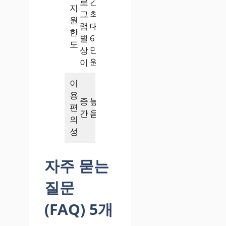
로
간
지
그
최
원
램
대
한
별
6
도
만
상
원
이
이
용
중
높
편
간
음
의
성
자주 묻는
질문
(FAQ) 5개