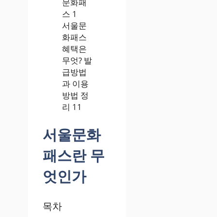
서울문
화패스
혜택은
무엇? 발
급방법
과 이용
방법 정
리 11
서울문화
패스란 무
엇인가
목차