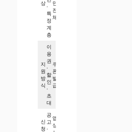
상
민
·
전
특
체
정
계
층
이
용
권
지
쿠
·
원
폰
할
방
발
인
식
급
·
초
대
공
앱
신
고
상
청
·