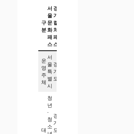
서
경
울
기
구
문
컬
분
화
처
패
패
스
스
서
운
울
경
영
특
기
주
별
도
체
시
청
년
·
경
청
기
소
대
도
년