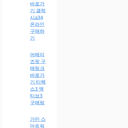
바로가
기 갤럭
시a34
온라인
구매하
기
어메이
즈핏 구
매링크
바로가
기 티렉
스3 액
티브3
구매링
가민 스
마트워