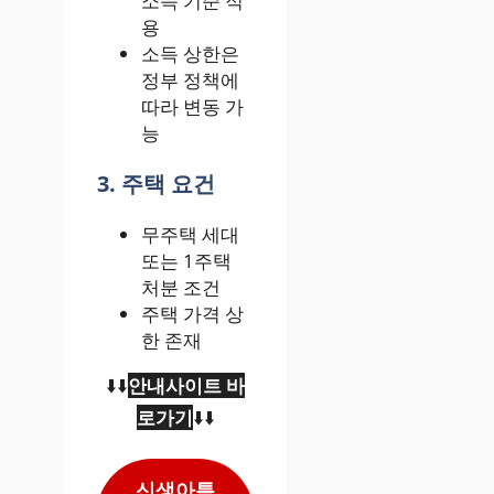
소득 기준 적
용
소득 상한은
정부 정책에
따라 변동 가
능
3. 주택 요건
무주택 세대
또는 1주택
처분 조건
주택 가격 상
한 존재
⬇️⬇️
안내사이트 바
로가기
⬇️⬇️
신생아특