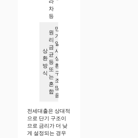
라
차
등
만
원
기
리
일
금
상
시
균
환
상
등
방
환
또
식
구
는
조
혼
많
합
음
전세대출은 상대적
으로 단기 구조이
므로 금리가 더 낮
게 설정되는 경우