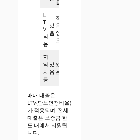
율
L
적
T
있
용
V
음
없
적
음
용
지
역
있
있
차
음
음
등
매매 대출은
LTV(담보인정비율)
가 적용되며, 전세
대출은 보증금 한
도 내에서 지원됩
니다.