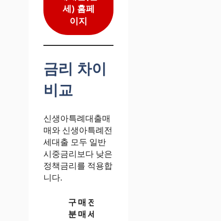
세) 홈페
이지
금리 차이
비교
신생아특례대출매
매와 신생아특례전
세대출 모두 일반
시중금리보다 낮은
정책금리를 적용합
니다.
구
매
전
분
매
세