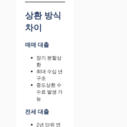
상환 방식
차이
매매 대출
장기 분할상
환
최대 수십 년
구조
중도상환 수
수료 발생 가
능
전세 대출
2년 단위 연