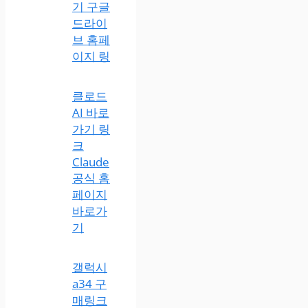
기 구글
드라이
브 홈페
이지 링
클로드
AI 바로
가기 링
크
Claude
공식 홈
페이지
바로가
기
갤럭시
a34 구
매링크