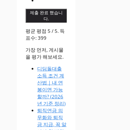
제출 완료 했습니
다.
평균 평점
5
/ 5. 득
표수:
399
가장 먼저, 게시물
을 평가 해보세요.
디딤돌대출
소득 조건 계
산법｜내 연
봉이면 가능
할까? (2026
년 기준 정리)
퇴직연금 의
무화와 퇴직
금 지급, 꼭 알