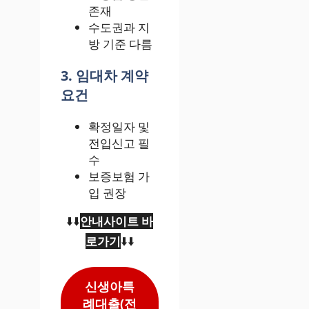
존재
수도권과 지
방 기준 다름
3. 임대차 계약
요건
확정일자 및
전입신고 필
수
보증보험 가
입 권장
⬇️⬇️
안내사이트 바
로가기
⬇️⬇️
신생아특
례대출(전