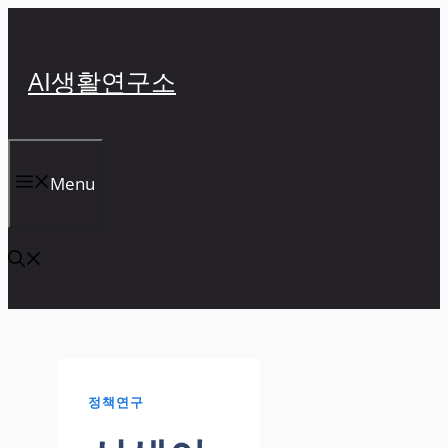
컨
텐
츠
AI생활연구소
로
건
너
뛰
Menu
기
정책연구