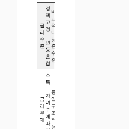
정
비
책
교
고
금
적
정
리
더
·
수
낮
변
준
은
동
수
혼
준
합
소
득
·
동
자
금
일
녀
리
구
수
우
조
에
대
적
따
용