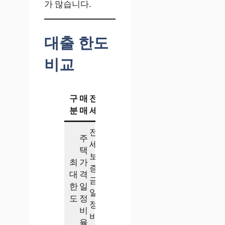
가 많습니다.
대출 한도
비교
구
매
전
분
매
세
전
주
세
택
보
최
가
증
대
격
금
한
일
일
도
정
정
비
비
율