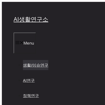
컨
텐
츠
AI생활연구소
로
건
너
뛰
Menu
기
생활/이슈연구
AI연구
정책연구