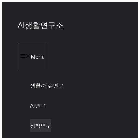
컨
텐
츠
AI생활연구소
로
건
너
뛰
Menu
기
생활/이슈연구
AI연구
정책연구