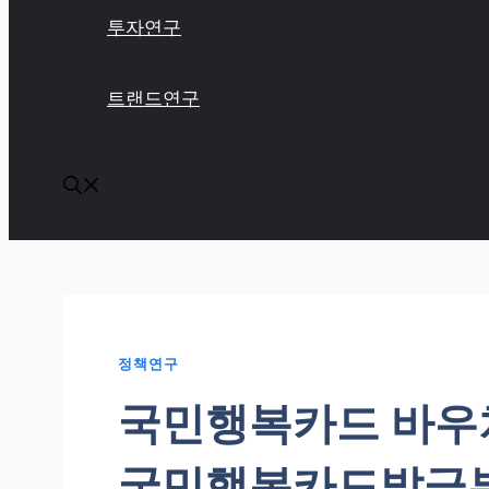
투자연구
트랜드연구
정책연구
국민행복카드 바우
국민행복카드발급부