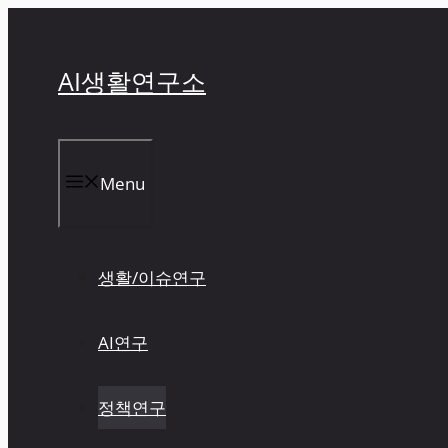
컨
텐
츠
AI생활연구소
로
건
너
뛰
Menu
기
생활/이슈연구
AI연구
정책연구