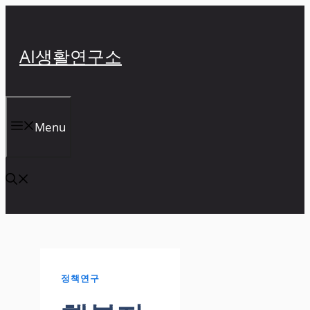
컨
텐
츠
AI생활연구소
로
건
너
뛰
Menu
기
정책연구