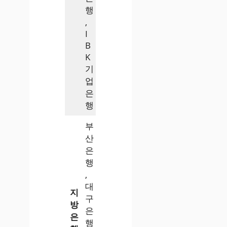
행
,
I
B
K
기
업
은
행
부
산
은
행
,
대
지
구
방
은
은
행