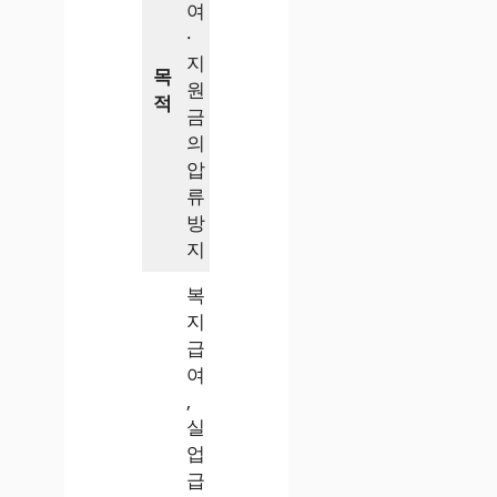
여
·
지
목
원
적
금
의
압
류
방
지
복
지
급
여
,
실
업
급