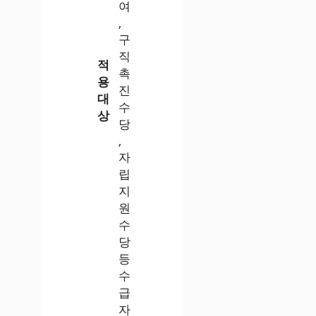
여
,
구
직
적
촉
용
진
대
수
상
당
,
자
립
지
원
수
당
등
수
급
자