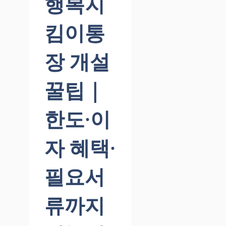
행복지
킴이통
장 개설
꿀팁｜
한도·이
자 혜택·
필요서
류까지