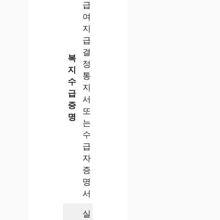
급
여
지
급
결
복
정
지
통
수
지
급
서
증
또
명
는
수
급
자
증
명
서
실