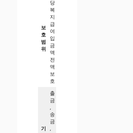
당
복
지
급
보
여
호
입
범
금
위
액
전
액
보
호
출
금
,
송
금
기
,