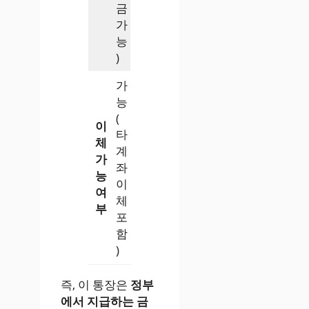
금
가
능
)
가
능
(
이
타
체
계
가
좌
능
이
여
체
부
포
함
)
즉, 이 통장은
정부
에서 지급하는 금