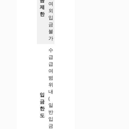
금
여
제
외
한
입
금
불
가
수
급
급
여
범
위
내
입
(
금
일
한
반
도
입
금