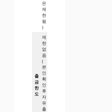
은
제
한
됨
)
제
한
없
음
(
본
인
출
확
금
인
한
후
도
자
유
출