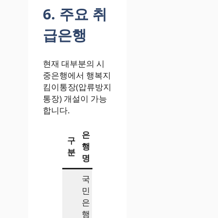
6. 주요 취
급은행
현재 대부분의 시
중은행에서 행복지
킴이통장(압류방지
통장) 개설이 가능
합니다.
은
구
행
분
명
국
민
은
행