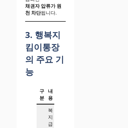
채권자 압류가 원
천 차단
됩니다.
3. 행복지
킴이통장
의 주요 기
능
구
내
분
용
복
지
급