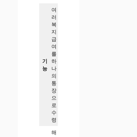
여
러
복
지
급
여
를
기
하
능
나
의
통
장
으
로
수
령
해