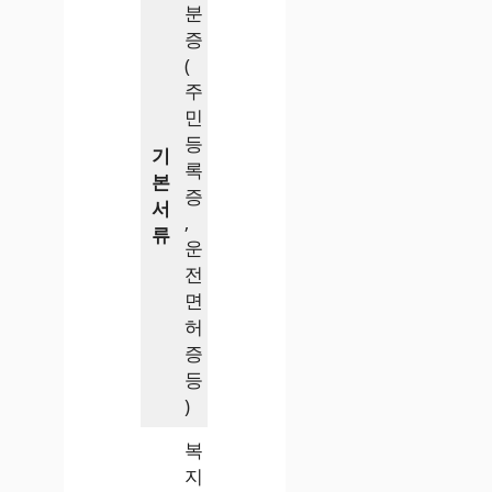
분
증
(
주
민
등
기
록
본
증
서
,
류
운
전
면
허
증
등
)
복
지