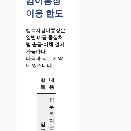
킴이통장
이용 한도
행복지킴이통장은
일반 예금 통장처
럼 출금·이체·결제
가능
하나,
다음과 같은 제약
이 있습니다.
항
내
목
용
정
부
복
지
입
급