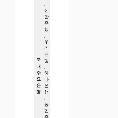
,
신
한
은
행
,
우
리
은
국
행
내
,
주
하
요
나
은
은
행
행
,
농
협
은