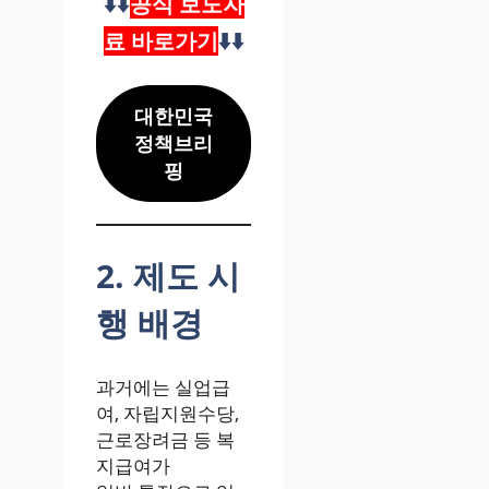
⬇️⬇️
공식 보도자
료 바로가기
⬇️⬇️
대한민국
정책브리
핑
2. 제도 시
행 배경
과거에는 실업급
여, 자립지원수당,
근로장려금 등 복
지급여가