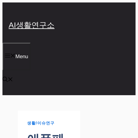
컨
텐
츠
AI생활연구소
로
건
너
뛰
기
Menu
생활/이슈연구