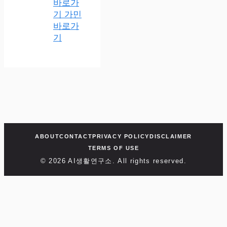
바로가
기 가민
바로가
기
ABOUT
CONTACT
PRIVACY POLICY
DISCLAIMER
TERMS OF USE
© 2026 AI생활연구소. All rights reserved.