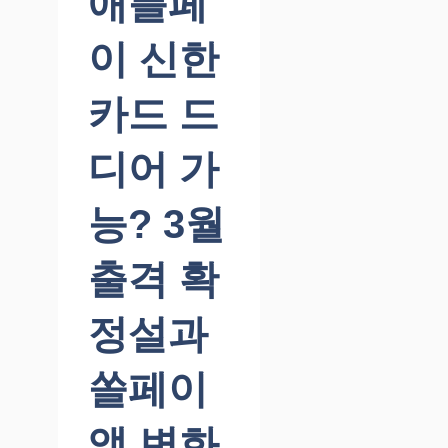
애플페
이 신한
카드 드
디어 가
능? 3월
출격 확
정설과
쏠페이
앱 변화