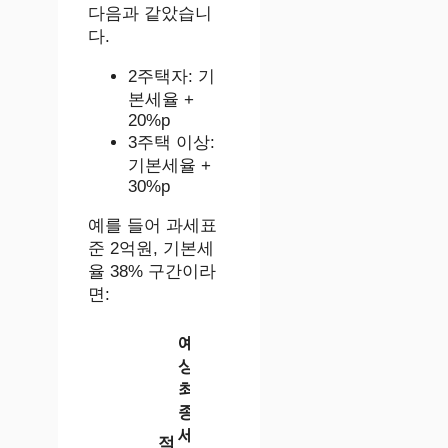
다음과 같았습니
다.
2주택자: 기
본세율 +
20%p
3주택 이상:
기본세율 +
30%p
예를 들어 과세표
준 2억원, 기본세
율 38% 구간이라
면:
예
상
최
종
세
적