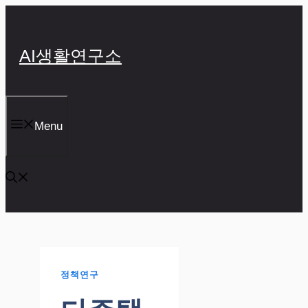
컨
텐
츠
AI생활연구소
로
건
너
뛰
기
Menu
정책연구