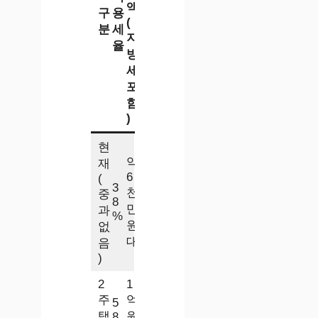
액
구
용
(
분
세
지
율
방
세
포
함
)
현
약
재
6
(
3
천
중
8
만
과
%
원
없
대
음
)
2
1
주
억
5
택
원
8