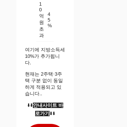
1
0
4
억
5
원
%
초
과
여기에 지방소득세
10%가 추가됩니
다.
현재는 2주택·3주
택 구분 없이 동일
하게 적용되고 있
습니다..
⬇️⬇️
안내사이트 바
로가기
⬇️⬇️