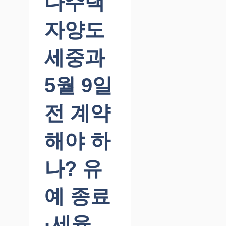
다주택
자양도
세중과
5월 9일
전 계약
해야 하
나? 유
예 종료
·세율