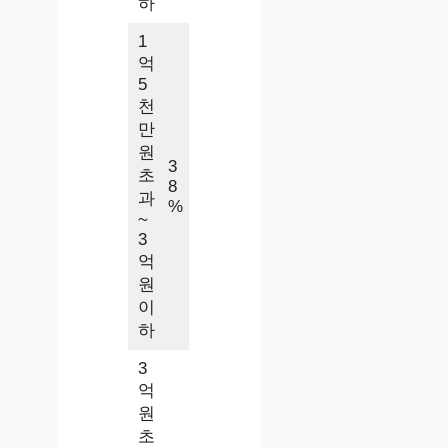
하
1
억
5
천
만
원
3
초
8
과
%
~
3
억
원
이
하
3
억
원
초