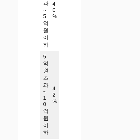
과
4
~
0
5
%
억
원
이
하
5
억
원
초
과
4
~
2
1
%
0
억
원
이
하