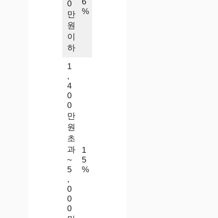
6
0
%
만
원
이
하
1
,
4
0
0
만
원
초
과
1
~
5
5
%
,
0
0
0