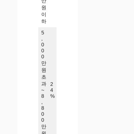
만
원
이
하
5
,
0
0
0
만
원
초
과
2
~
4
8
%
,
8
0
0
만
원