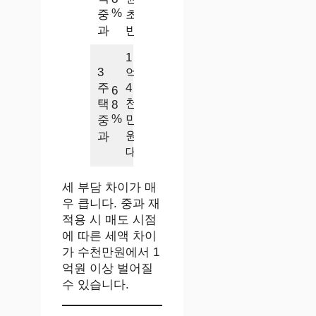
%
중
초
과
반
1
3
억
주
4
6
천
택
8
%
만
중
원
과
대
세 부담 차이가 매
우 큽니다. 중과 재
적용 시 매도 시점
에 따른 세액 차이
가 수천만원에서 1
억원 이상 벌어질
수 있습니다.