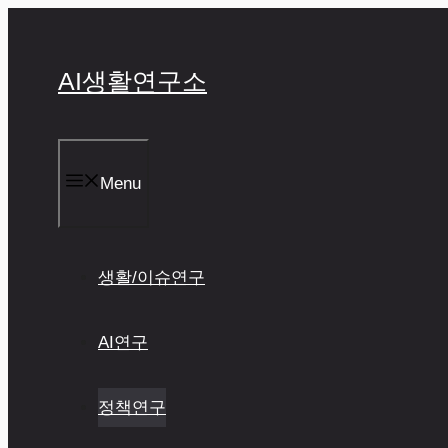
컨
텐
츠
AI생활연구소
로
건
너
뛰
기
Menu
생활/이슈연구
AI연구
정책연구